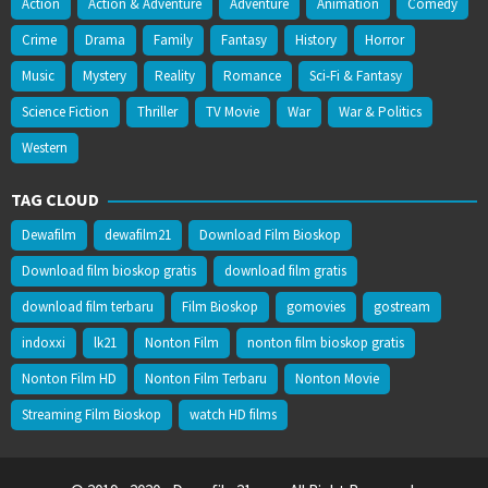
Action
Action & Adventure
Adventure
Animation
Comedy
Crime
Drama
Family
Fantasy
History
Horror
Music
Mystery
Reality
Romance
Sci-Fi & Fantasy
Science Fiction
Thriller
TV Movie
War
War & Politics
Western
TAG CLOUD
Dewafilm
dewafilm21
Download Film Bioskop
Download film bioskop gratis
download film gratis
download film terbaru
Film Bioskop
gomovies
gostream
indoxxi
lk21
Nonton Film
nonton film bioskop gratis
Nonton Film HD
Nonton Film Terbaru
Nonton Movie
Streaming Film Bioskop
watch HD films