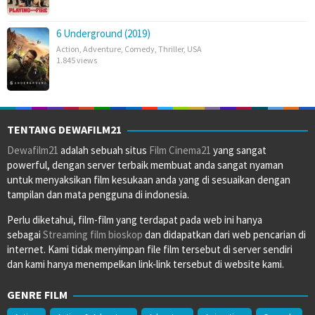
6 Underground (2019)
Action
,
Adventure
,
Comedy
,
Thriller
,
USA
1.845 views
TENTANG DEWAFILM21
Dewafilm21
adalah sebuah situs
Film Cinema21
yang sangat
powerful, dengan server terbaik membuat anda sangat nyaman
untuk menyaksikan film kesukaan anda yang di sesuaikan dengan
tampilan dan mata pengguna di indonesia.
Perlu diketahui, film-film yang terdapat pada web ini hanya
sebagai
Streaming film bioskop
dan didapatkan dari web pencarian di
internet. Kami tidak menyimpan file film tersebut di server sendiri
dan kami hanya menempelkan link-link tersebut di website kami.
GENRE FILM