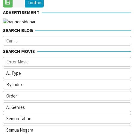
30
Tom
Tonton
Dec
Harper
ADVERTISEMENT
2014
SEARCH BLOG
Cari
untuk:
SEARCH MOVIE