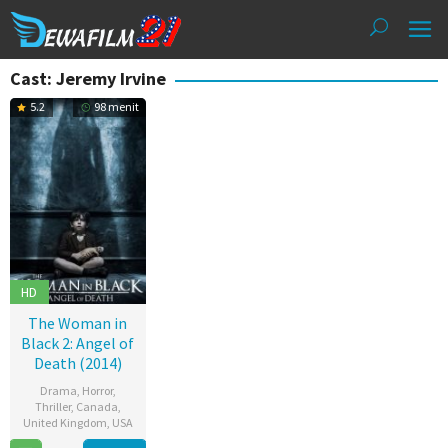
Loncat
ke
konten
Cast: Jeremy Irvine
5.2
98 menit
HD
The Woman in
Black 2: Angel of
Death (2014)
Drama
,
Horror
,
Thriller
,
Canada
,
United Kingdom
,
USA