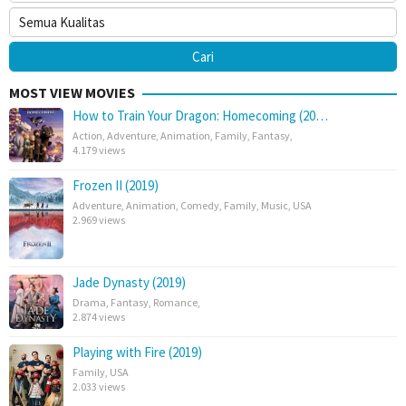
MOST VIEW MOVIES
How to Train Your Dragon: Homecoming (20…
Action
,
Adventure
,
Animation
,
Family
,
Fantasy
,
4.179 views
Frozen II (2019)
Adventure
,
Animation
,
Comedy
,
Family
,
Music
,
USA
2.969 views
Jade Dynasty (2019)
Drama
,
Fantasy
,
Romance
,
2.874 views
Playing with Fire (2019)
Family
,
USA
2.033 views