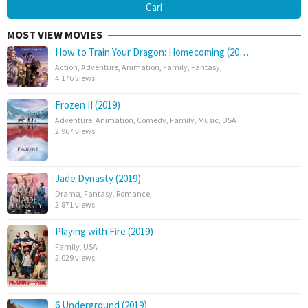
MOST VIEW MOVIES
How to Train Your Dragon: Homecoming (20…
Action
,
Adventure
,
Animation
,
Family
,
Fantasy
,
4.176 views
Frozen II (2019)
Adventure
,
Animation
,
Comedy
,
Family
,
Music
,
USA
2.967 views
Jade Dynasty (2019)
Drama
,
Fantasy
,
Romance
,
2.871 views
Playing with Fire (2019)
Family
,
USA
2.029 views
6 Underground (2019)