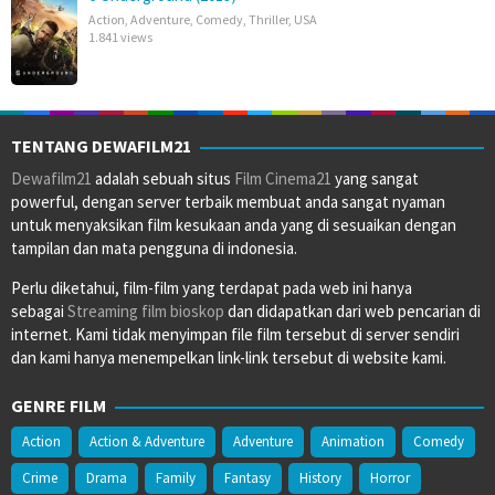
Action
,
Adventure
,
Comedy
,
Thriller
,
USA
1.841 views
TENTANG DEWAFILM21
Dewafilm21
adalah sebuah situs
Film Cinema21
yang sangat
powerful, dengan server terbaik membuat anda sangat nyaman
untuk menyaksikan film kesukaan anda yang di sesuaikan dengan
tampilan dan mata pengguna di indonesia.
Perlu diketahui, film-film yang terdapat pada web ini hanya
sebagai
Streaming film bioskop
dan didapatkan dari web pencarian di
internet. Kami tidak menyimpan file film tersebut di server sendiri
dan kami hanya menempelkan link-link tersebut di website kami.
GENRE FILM
Action
Action & Adventure
Adventure
Animation
Comedy
Crime
Drama
Family
Fantasy
History
Horror