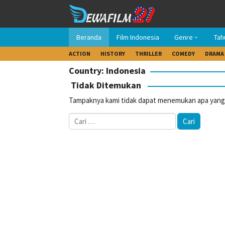
Loncat
ke
konten
Beranda
Film Indonesia
Genre
Tah
ACTION
HISTORY
THRILLER
COMEDY
DRAMA
Country: Indonesia
Tidak Ditemukan
Tampaknya kami tidak dapat menemukan apa yang 
Cari
untuk: