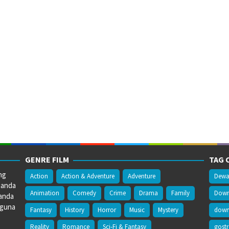
GENRE FILM
TAG 
ng
Action
Action & Adventure
Adventure
Dewa
 anda
Animation
Comedy
Crime
Drama
Family
Downl
anda
gguna
Fantasy
History
Horror
Music
Mystery
downl
Reality
Romance
Sci-Fi & Fantasy
gost