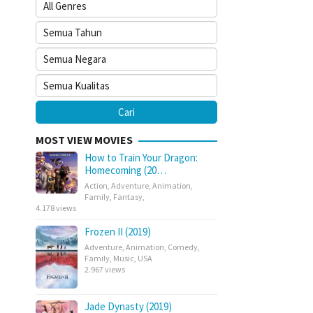
MOST VIEW MOVIES
How to Train Your Dragon:
Homecoming (20…
Action
,
Adventure
,
Animation
,
Family
,
Fantasy
,
4.178 views
Frozen II (2019)
Adventure
,
Animation
,
Comedy
,
Family
,
Music
,
USA
2.967 views
Jade Dynasty (2019)