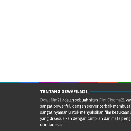
TENTANG DEWAFILM21
Dewafilm21
adalah sebuah situs
Film Cinema21
ya
sangat powerful, dengan server terbaik membuat
sangat nyaman untuk menyaksikan film kesukaan 
yang di sesuaikan dengan tampilan dan mata pen
di indonesia.