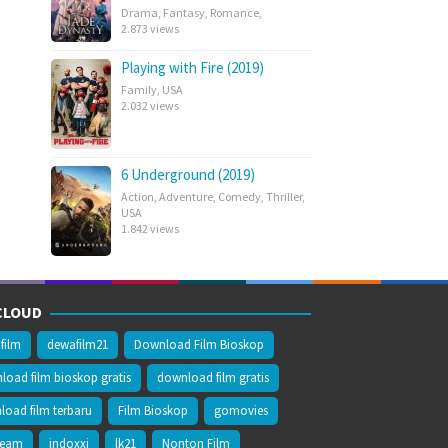
Drama
,
Fantasy
,
Romance
,
2.873 views
Playing with Fire (2019)
Family
,
USA
2.032 views
6 Underground (2019)
Action
,
Adventure
,
Comedy
,
Thriller
,
USA
1.842 views
CLOUD
film
dewafilm21
Download Film Bioskop
oad film bioskop gratis
download film gratis
oad film terbaru
Film Bioskop
gomovies
ream
indoxxi
lk21
Nonton Film