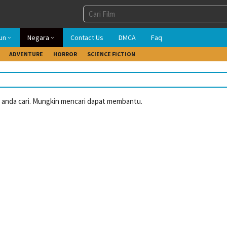
un
Negara
Contact Us
DMCA
Faq
ADVENTURE
HORROR
SCIENCE FICTION
anda cari. Mungkin mencari dapat membantu.