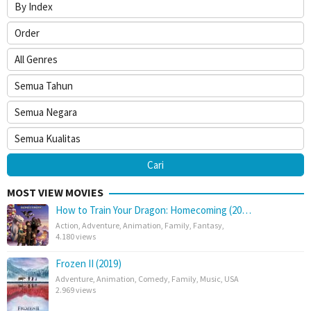
MOST VIEW MOVIES
How to Train Your Dragon: Homecoming (20…
Action
,
Adventure
,
Animation
,
Family
,
Fantasy
,
4.180 views
Frozen II (2019)
Adventure
,
Animation
,
Comedy
,
Family
,
Music
,
USA
2.969 views