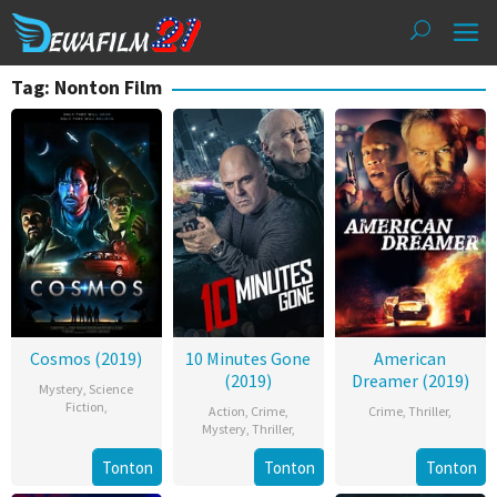
Loncat
ke
konten
Tag: Nonton Film
Cosmos (2019)
10 Minutes Gone
American
(2019)
Dreamer (2019)
Mystery
,
Science
Fiction
,
Action
,
Crime
,
Crime
,
Thriller
,
Mystery
,
Thriller
,
Tonton
Tonton
Tonton