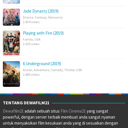
Jade Dynasty (2019)
Drama
,
Fantasy
,
Romance
,
2.874 views
Playing with Fire (2019)
Family
,
USA
2.033 views
6 Underground (2019)
Action
,
Adventure
,
Comedy
,
Thriller
,
USA
1.845 views
TENTANG DEWAFILM21
Dewafilm21
adalah sebuah situs
Film Cinema21
yang sangat
powerful, dengan server terbaik membuat anda sangat nyaman
untuk menyaksikan film kesukaan anda yang di sesuaikan dengan