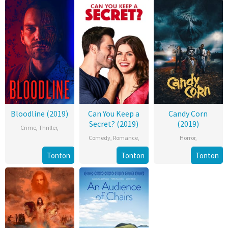
Bloodline (2019)
Can You Keep a
Candy Corn
Secret? (2019)
(2019)
Crime
,
Thriller
,
Comedy
,
Romance
,
Horror
,
Tonton
Tonton
Tonton