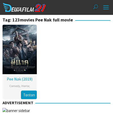
Loncat
ke
konten
Tag: 123movies Pee Nak full movie
Pee Nak (2019)
Comedy
,
Horror
,
Tonton
ADVERTISEMENT