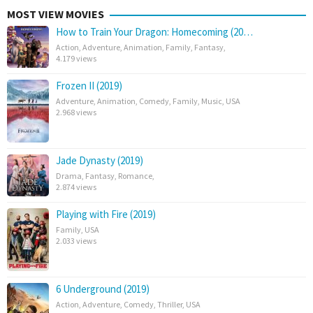
MOST VIEW MOVIES
How to Train Your Dragon: Homecoming (20…
Action
,
Adventure
,
Animation
,
Family
,
Fantasy
,
4.179 views
Frozen II (2019)
Adventure
,
Animation
,
Comedy
,
Family
,
Music
,
USA
2.968 views
Jade Dynasty (2019)
Drama
,
Fantasy
,
Romance
,
2.874 views
Playing with Fire (2019)
Family
,
USA
2.033 views
6 Underground (2019)
Action
,
Adventure
,
Comedy
,
Thriller
,
USA