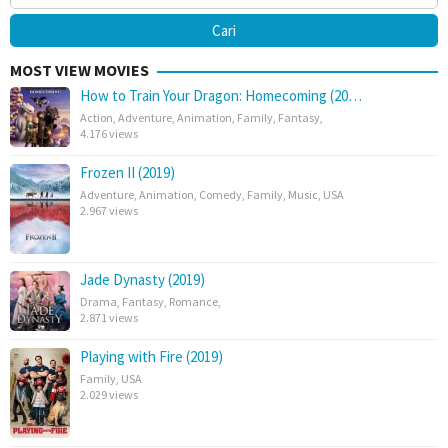
MOST VIEW MOVIES
How to Train Your Dragon: Homecoming (20…
Action
,
Adventure
,
Animation
,
Family
,
Fantasy
,
4.176 views
Frozen II (2019)
Adventure
,
Animation
,
Comedy
,
Family
,
Music
,
USA
2.967 views
Jade Dynasty (2019)
Drama
,
Fantasy
,
Romance
,
2.871 views
Playing with Fire (2019)
Family
,
USA
2.029 views