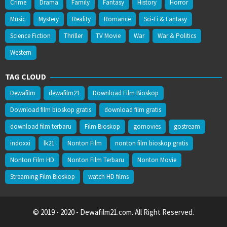
Crime
Drama
Family
Fantasy
History
Horror
Music
Mystery
Reality
Romance
Sci-Fi & Fantasy
Science Fiction
Thriller
TV Movie
War
War & Politics
Western
TAG CLOUD
Dewafilm
dewafilm21
Download Film Bioskop
Download film bioskop gratis
download film gratis
download film terbaru
Film Bioskop
gomovies
gostream
indoxxi
lk21
Nonton Film
nonton film bioskop gratis
Nonton Film HD
Nonton Film Terbaru
Nonton Movie
Streaming Film Bioskop
watch HD films
© 2019 - 2020 - Dewafilm21.com. All Right Reserved.