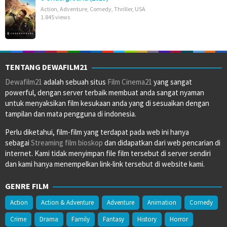
Action
,
Adventure
,
Comedy
,
Thriller
,
USA
1.845 views
TENTANG DEWAFILM21
Dewafilm21
adalah sebuah situs
Film Cinema21
yang sangat
powerful, dengan server terbaik membuat anda sangat nyaman
untuk menyaksikan film kesukaan anda yang di sesuaikan dengan
tampilan dan mata pengguna di indonesia.
Perlu diketahui, film-film yang terdapat pada web ini hanya
sebagai
Streaming film bioskop
dan didapatkan dari web pencarian di
internet. Kami tidak menyimpan file film tersebut di server sendiri
dan kami hanya menempelkan link-link tersebut di website kami.
GENRE FILM
Action
Action & Adventure
Adventure
Animation
Comedy
Crime
Drama
Family
Fantasy
History
Horror