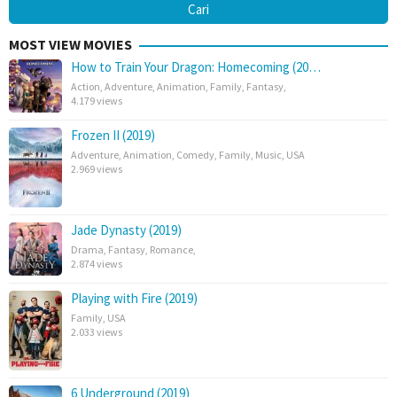
MOST VIEW MOVIES
How to Train Your Dragon: Homecoming (20…
Action
,
Adventure
,
Animation
,
Family
,
Fantasy
,
4.179 views
Frozen II (2019)
Adventure
,
Animation
,
Comedy
,
Family
,
Music
,
USA
2.969 views
Jade Dynasty (2019)
Drama
,
Fantasy
,
Romance
,
2.874 views
Playing with Fire (2019)
Family
,
USA
2.033 views
6 Underground (2019)