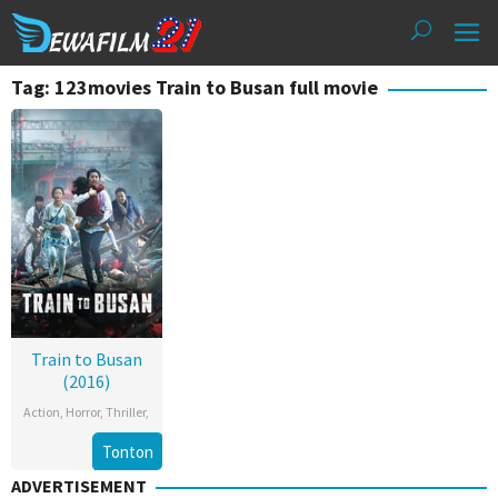
Loncat
ke
konten
Tag: 123movies Train to Busan full movie
Train to Busan
(2016)
Action
,
Horror
,
Thriller
,
Tonton
ADVERTISEMENT