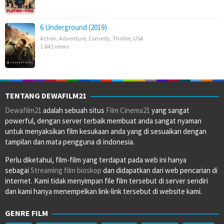
6 Underground (2019)
Action
,
Adventure
,
Comedy
,
Thriller
,
USA
1.841 views
TENTANG DEWAFILM21
Dewafilm21
adalah sebuah situs
Film Cinema21
yang sangat
powerful, dengan server terbaik membuat anda sangat nyaman
untuk menyaksikan film kesukaan anda yang di sesuaikan dengan
tampilan dan mata pengguna di indonesia.
Perlu diketahui, film-film yang terdapat pada web ini hanya
sebagai
Streaming film bioskop
dan didapatkan dari web pencarian di
internet. Kami tidak menyimpan file film tersebut di server sendiri
dan kami hanya menempelkan link-link tersebut di website kami.
GENRE FILM