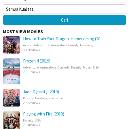
MOST VIEW MOVIES
How to Train Your Dragon: Homecoming (20…
Action
,
Adventure
,
Animation
,
Family
,
Fantasy
,
4.176 views
Frozen II (2019)
Adventure
,
Animation
,
Comedy
,
Family
,
Music
,
USA
2.967 views
Jade Dynasty (2019)
Drama
,
Fantasy
,
Romance
,
2.872 views
Playing with Fire (2019)
Family
,
USA
2.030 views