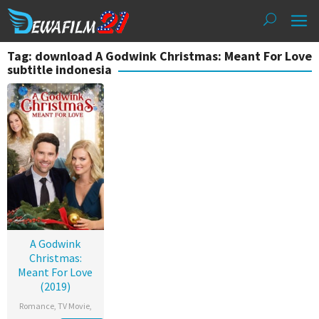
Loncat
ke
konten
Tag: download A Godwink Christmas: Meant For Love
subtitle indonesia
A Godwink
Christmas:
Meant For Love
(2019)
Romance
,
TV Movie
,