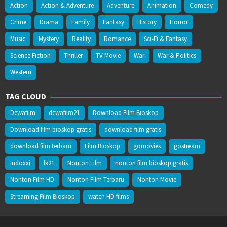
Action
Action & Adventure
Adventure
Animation
Comedy
Crime
Drama
Family
Fantasy
History
Horror
Music
Mystery
Reality
Romance
Sci-Fi & Fantasy
Science Fiction
Thriller
TV Movie
War
War & Politics
Western
TAG CLOUD
Dewafilm
dewafilm21
Download Film Bioskop
Download film bioskop gratis
download film gratis
download film terbaru
Film Bioskop
gomovies
gostream
indoxxi
lk21
Nonton Film
nonton film bioskop gratis
Nonton Film HD
Nonton Film Terbaru
Nonton Movie
Streaming Film Bioskop
watch HD films