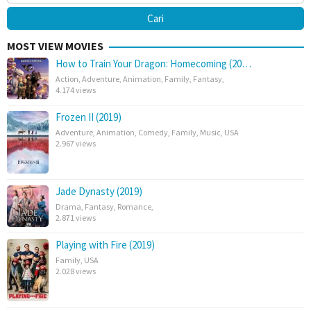
MOST VIEW MOVIES
How to Train Your Dragon: Homecoming (20…
Action
,
Adventure
,
Animation
,
Family
,
Fantasy
,
4.174 views
Frozen II (2019)
Adventure
,
Animation
,
Comedy
,
Family
,
Music
,
USA
2.967 views
Jade Dynasty (2019)
Drama
,
Fantasy
,
Romance
,
2.871 views
Playing with Fire (2019)
Family
,
USA
2.028 views