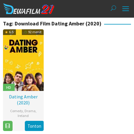
Loncat
ke
konten
Tag: Download Film Dating Amber (2020)
6.5
92 menit
HD
Dating Amber
(2020)
Comedy
,
Drama
,
Ireland
4
David
Tonton
Jun
Freyne