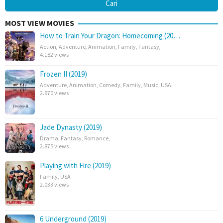
MOST VIEW MOVIES
How to Train Your Dragon: Homecoming (20…
Action
,
Adventure
,
Animation
,
Family
,
Fantasy
,
4.182 views
Frozen II (2019)
Adventure
,
Animation
,
Comedy
,
Family
,
Music
,
USA
2.970 views
Jade Dynasty (2019)
Drama
,
Fantasy
,
Romance
,
2.875 views
Playing with Fire (2019)
Family
,
USA
2.033 views
6 Underground (2019)