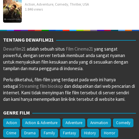
Action
,
Adventure
,
Comedy
,
Thriller
,
USA
1.846 views
TENTANG DEWAFILM21
Dewafilm21
adalah sebuah situs
Film Cinema21
yang sangat
powerful, dengan server terbaik membuat anda sangat nyaman
untuk menyaksikan film kesukaan anda yang di sesuaikan dengan
tampilan dan mata pengguna di indonesia.
Perlu diketahui, film-film yang terdapat pada web ini hanya
sebagai
Streaming film bioskop
dan didapatkan dari web pencarian di
internet. Kami tidak menyimpan file film tersebut di server sendiri
dan kami hanya menempelkan link-link tersebut di website kami.
GENRE FILM
Action
Action & Adventure
Adventure
Animation
Comedy
Crime
Drama
Family
Fantasy
History
Horror