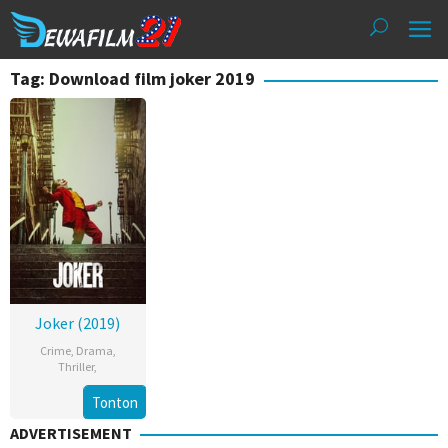
Loncat
ke
konten
Tag: Download film joker 2019
Joker (2019)
Crime
,
Drama
,
Thriller
,
Tonton
ADVERTISEMENT