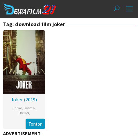
Loncat
ke
konten
Tag: download film joker
Joker (2019)
Crime
,
Drama
,
Thriller
,
Tonton
ADVERTISEMENT