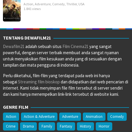
Action
,
Adventure
,
Comedy
,
Thriller
,
USA
1.841 views
TENTANG DEWAFILM21
Dewafilm21
adalah sebuah situs
Film Cinema21
yang sangat
powerful, dengan server terbaik membuat anda sangat nyaman
untuk menyaksikan film kesukaan anda yang di sesuaikan dengan
tampilan dan mata pengguna di indonesia.
Perlu diketahui, film-film yang terdapat pada web ini hanya
sebagai
Streaming film bioskop
dan didapatkan dari web pencarian di
internet. Kami tidak menyimpan file film tersebut di server sendiri
dan kami hanya menempelkan link-link tersebut di website kami.
GENRE FILM
Action
Action & Adventure
Adventure
Animation
Comedy
Crime
Drama
Family
Fantasy
History
Horror