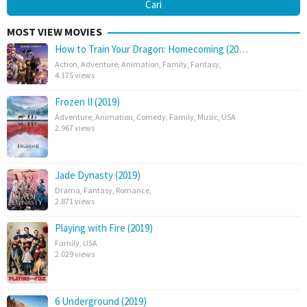
MOST VIEW MOVIES
How to Train Your Dragon: Homecoming (20…
Action
,
Adventure
,
Animation
,
Family
,
Fantasy
,
4.175 views
Frozen II (2019)
Adventure
,
Animation
,
Comedy
,
Family
,
Music
,
USA
2.967 views
Jade Dynasty (2019)
Drama
,
Fantasy
,
Romance
,
2.871 views
Playing with Fire (2019)
Family
,
USA
2.029 views
6 Underground (2019)