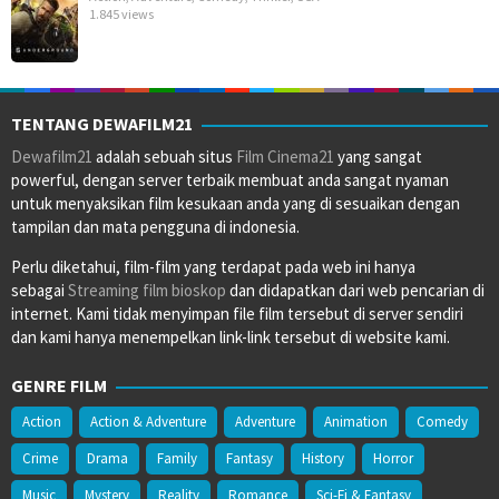
1.845 views
TENTANG DEWAFILM21
Dewafilm21
adalah sebuah situs
Film Cinema21
yang sangat
powerful, dengan server terbaik membuat anda sangat nyaman
untuk menyaksikan film kesukaan anda yang di sesuaikan dengan
tampilan dan mata pengguna di indonesia.
Perlu diketahui, film-film yang terdapat pada web ini hanya
sebagai
Streaming film bioskop
dan didapatkan dari web pencarian di
internet. Kami tidak menyimpan file film tersebut di server sendiri
dan kami hanya menempelkan link-link tersebut di website kami.
GENRE FILM
Action
Action & Adventure
Adventure
Animation
Comedy
Crime
Drama
Family
Fantasy
History
Horror
Music
Mystery
Reality
Romance
Sci-Fi & Fantasy