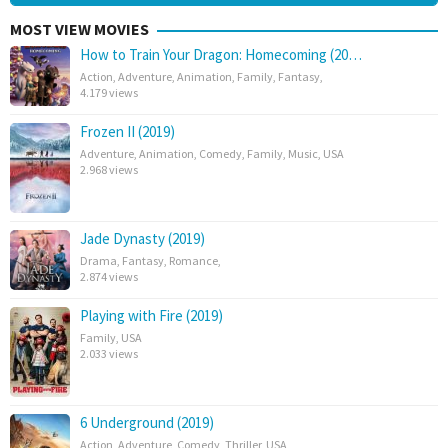
MOST VIEW MOVIES
How to Train Your Dragon: Homecoming (20…
Action
,
Adventure
,
Animation
,
Family
,
Fantasy
,
4.179 views
Frozen II (2019)
Adventure
,
Animation
,
Comedy
,
Family
,
Music
,
USA
2.968 views
Jade Dynasty (2019)
Drama
,
Fantasy
,
Romance
,
2.874 views
Playing with Fire (2019)
Family
,
USA
2.033 views
6 Underground (2019)
Action
,
Adventure
,
Comedy
,
Thriller
,
USA