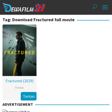
Loncat
ke
konten
Tag: Download Fractured full movie
Fractured (2019)
Thriller
,
Tonton
ADVERTISEMENT