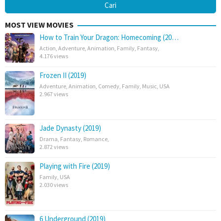
MOST VIEW MOVIES
How to Train Your Dragon: Homecoming (20…
Action
,
Adventure
,
Animation
,
Family
,
Fantasy
,
4.176 views
Frozen II (2019)
Adventure
,
Animation
,
Comedy
,
Family
,
Music
,
USA
2.967 views
Jade Dynasty (2019)
Drama
,
Fantasy
,
Romance
,
2.872 views
Playing with Fire (2019)
Family
,
USA
2.030 views
6 Underground (2019)