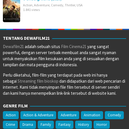
Action
,
Adventure
,
Comedy
,
Thriller
,
USA
1.841 views
TENTANG DEWAFILM21
Dewafilm21
adalah sebuah situs
Film Cinema21
yang sangat
powerful, dengan server terbaik membuat anda sangat nyaman
untuk menyaksikan film kesukaan anda yang di sesuaikan dengan
tampilan dan mata pengguna di indonesia.
Perlu diketahui, film-film yang terdapat pada web ini hanya
sebagai
Streaming film bioskop
dan didapatkan dari web pencarian di
internet. Kami tidak menyimpan file film tersebut di server sendiri
dan kami hanya menempelkan link-link tersebut di website kami.
GENRE FILM
Action
Action & Adventure
Adventure
Animation
Comedy
Crime
Drama
Family
Fantasy
History
Horror