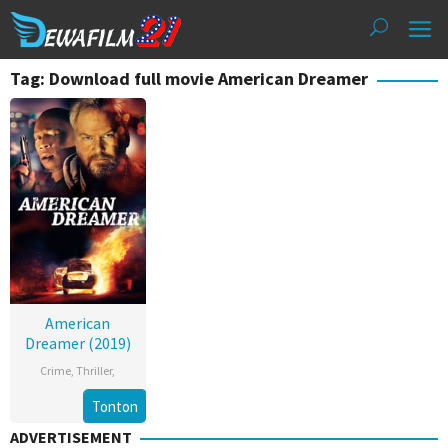
Loncat
ke
konten
Tag: Download full movie American Dreamer
American
Dreamer (2019)
Crime
,
Thriller
,
Tonton
ADVERTISEMENT