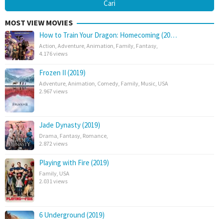
MOST VIEW MOVIES
How to Train Your Dragon: Homecoming (20…
Action
,
Adventure
,
Animation
,
Family
,
Fantasy
,
4.176 views
Frozen II (2019)
Adventure
,
Animation
,
Comedy
,
Family
,
Music
,
USA
2.967 views
Jade Dynasty (2019)
Drama
,
Fantasy
,
Romance
,
2.872 views
Playing with Fire (2019)
Family
,
USA
2.031 views
6 Underground (2019)