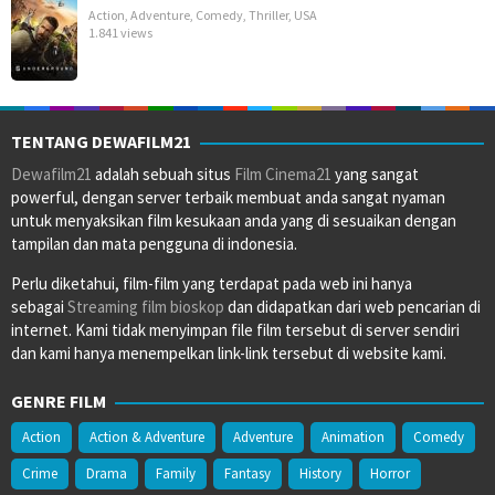
Action
,
Adventure
,
Comedy
,
Thriller
,
USA
1.841 views
TENTANG DEWAFILM21
Dewafilm21
adalah sebuah situs
Film Cinema21
yang sangat
powerful, dengan server terbaik membuat anda sangat nyaman
untuk menyaksikan film kesukaan anda yang di sesuaikan dengan
tampilan dan mata pengguna di indonesia.
Perlu diketahui, film-film yang terdapat pada web ini hanya
sebagai
Streaming film bioskop
dan didapatkan dari web pencarian di
internet. Kami tidak menyimpan file film tersebut di server sendiri
dan kami hanya menempelkan link-link tersebut di website kami.
GENRE FILM
Action
Action & Adventure
Adventure
Animation
Comedy
Crime
Drama
Family
Fantasy
History
Horror