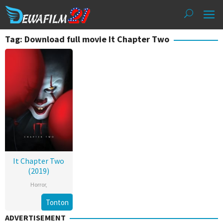
Loncat
ke
konten
Tag: Download full movie It Chapter Two
It Chapter Two
(2019)
Horror
,
Tonton
ADVERTISEMENT