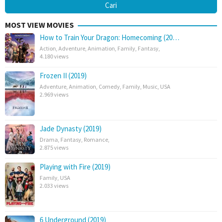
MOST VIEW MOVIES
How to Train Your Dragon: Homecoming (20…
Action
,
Adventure
,
Animation
,
Family
,
Fantasy
,
4.180 views
Frozen II (2019)
Adventure
,
Animation
,
Comedy
,
Family
,
Music
,
USA
2.969 views
Jade Dynasty (2019)
Drama
,
Fantasy
,
Romance
,
2.875 views
Playing with Fire (2019)
Family
,
USA
2.033 views
6 Underground (2019)