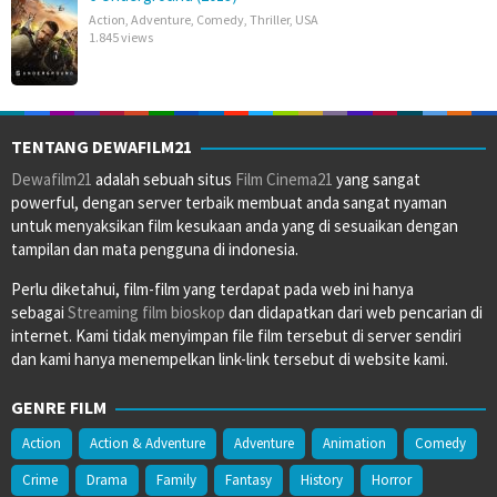
Action
,
Adventure
,
Comedy
,
Thriller
,
USA
1.845 views
TENTANG DEWAFILM21
Dewafilm21
adalah sebuah situs
Film Cinema21
yang sangat
powerful, dengan server terbaik membuat anda sangat nyaman
untuk menyaksikan film kesukaan anda yang di sesuaikan dengan
tampilan dan mata pengguna di indonesia.
Perlu diketahui, film-film yang terdapat pada web ini hanya
sebagai
Streaming film bioskop
dan didapatkan dari web pencarian di
internet. Kami tidak menyimpan file film tersebut di server sendiri
dan kami hanya menempelkan link-link tersebut di website kami.
GENRE FILM
Action
Action & Adventure
Adventure
Animation
Comedy
Crime
Drama
Family
Fantasy
History
Horror