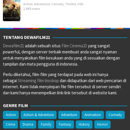
Action
,
Adventure
,
Comedy
,
Thriller
,
USA
1.845 views
TENTANG DEWAFILM21
Dewafilm21
adalah sebuah situs
Film Cinema21
yang sangat
powerful, dengan server terbaik membuat anda sangat nyaman
untuk menyaksikan film kesukaan anda yang di sesuaikan dengan
tampilan dan mata pengguna di indonesia.
Perlu diketahui, film-film yang terdapat pada web ini hanya
sebagai
Streaming film bioskop
dan didapatkan dari web pencarian di
internet. Kami tidak menyimpan file film tersebut di server sendiri
dan kami hanya menempelkan link-link tersebut di website kami.
GENRE FILM
Action
Action & Adventure
Adventure
Animation
Comedy
Crime
Drama
Family
Fantasy
History
Horror