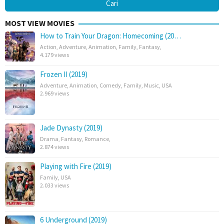
MOST VIEW MOVIES
How to Train Your Dragon: Homecoming (20…
Action
,
Adventure
,
Animation
,
Family
,
Fantasy
,
4.179 views
Frozen II (2019)
Adventure
,
Animation
,
Comedy
,
Family
,
Music
,
USA
2.969 views
Jade Dynasty (2019)
Drama
,
Fantasy
,
Romance
,
2.874 views
Playing with Fire (2019)
Family
,
USA
2.033 views
6 Underground (2019)