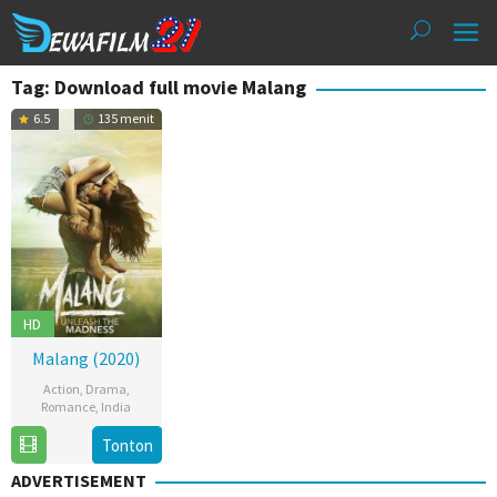
Loncat
ke
konten
Tag: Download full movie Malang
6.5
135 menit
HD
Malang (2020)
Action
,
Drama
,
Romance
,
India
6
Mohit
Tonton
Feb
Suri
ADVERTISEMENT
2020