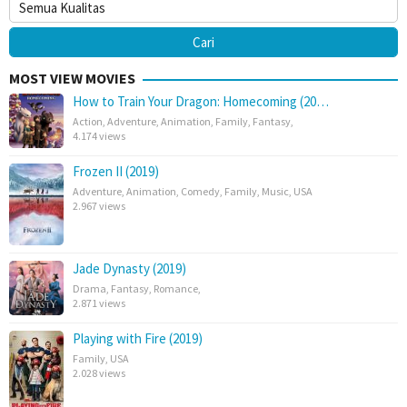
MOST VIEW MOVIES
How to Train Your Dragon: Homecoming (20…
Action
,
Adventure
,
Animation
,
Family
,
Fantasy
,
4.174 views
Frozen II (2019)
Adventure
,
Animation
,
Comedy
,
Family
,
Music
,
USA
2.967 views
Jade Dynasty (2019)
Drama
,
Fantasy
,
Romance
,
2.871 views
Playing with Fire (2019)
Family
,
USA
2.028 views