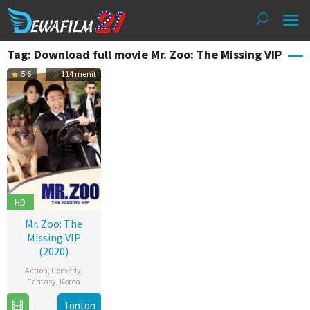
Loncat
ke
konten
Tag: Download full movie Mr. Zoo: The Missing VIP
5.6
114 menit
HD
Mr. Zoo: The
Missing VIP
(2020)
Action
,
Comedy
,
Fantasy
,
Korea
22
Kim
Tonton