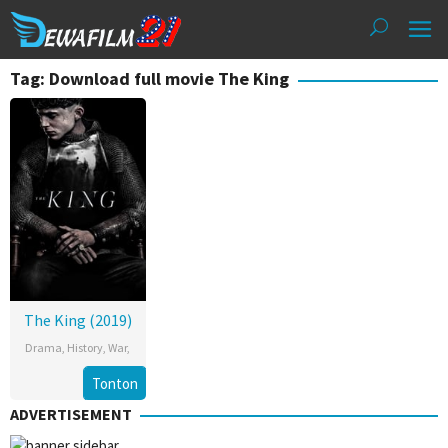
Loncat
ke
konten
Tag: Download full movie The King
The King (2019)
Drama
,
History
,
War
,
Tonton
ADVERTISEMENT