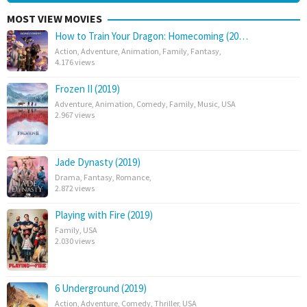
MOST VIEW MOVIES
How to Train Your Dragon: Homecoming (20…
Action
,
Adventure
,
Animation
,
Family
,
Fantasy
,
4.176 views
Frozen II (2019)
Adventure
,
Animation
,
Comedy
,
Family
,
Music
,
USA
2.967 views
Jade Dynasty (2019)
Drama
,
Fantasy
,
Romance
,
2.872 views
Playing with Fire (2019)
Family
,
USA
2.030 views
6 Underground (2019)
Action
,
Adventure
,
Comedy
,
Thriller
,
USA