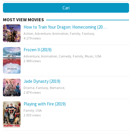
MOST VIEW MOVIES
How to Train Your Dragon: Homecoming (20…
Action
,
Adventure
,
Animation
,
Family
,
Fantasy
,
4.179 views
Frozen II (2019)
Adventure
,
Animation
,
Comedy
,
Family
,
Music
,
USA
2.969 views
Jade Dynasty (2019)
Drama
,
Fantasy
,
Romance
,
2.874 views
Playing with Fire (2019)
Family
,
USA
2.033 views