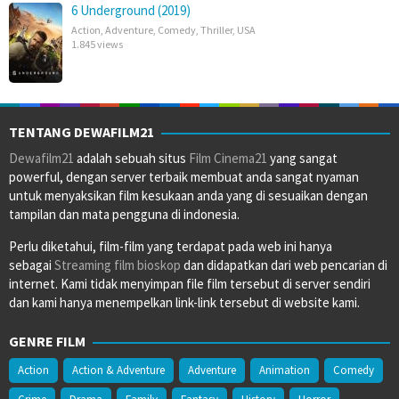
6 Underground (2019)
Action
,
Adventure
,
Comedy
,
Thriller
,
USA
1.845 views
TENTANG DEWAFILM21
Dewafilm21
adalah sebuah situs
Film Cinema21
yang sangat
powerful, dengan server terbaik membuat anda sangat nyaman
untuk menyaksikan film kesukaan anda yang di sesuaikan dengan
tampilan dan mata pengguna di indonesia.
Perlu diketahui, film-film yang terdapat pada web ini hanya
sebagai
Streaming film bioskop
dan didapatkan dari web pencarian di
internet. Kami tidak menyimpan file film tersebut di server sendiri
dan kami hanya menempelkan link-link tersebut di website kami.
GENRE FILM
Action
Action & Adventure
Adventure
Animation
Comedy