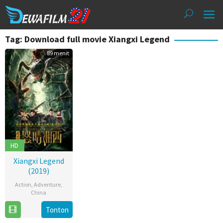
Loncat
ke
konten
Tag: Download full movie Xiangxi Legend
89 menit
HD
Xiangxi Legend
(2019)
Action
,
Adventure
,
China
20
Tonton
Nov