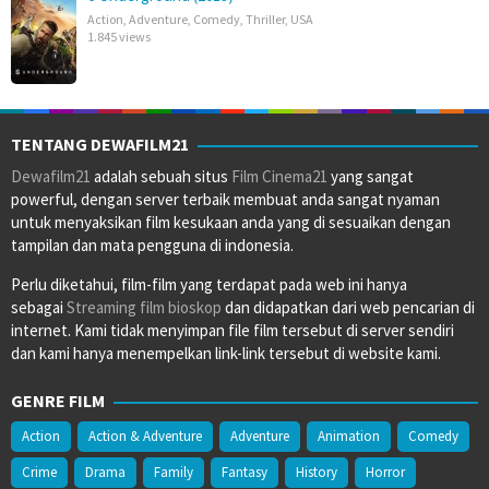
Action
,
Adventure
,
Comedy
,
Thriller
,
USA
1.845 views
TENTANG DEWAFILM21
Dewafilm21
adalah sebuah situs
Film Cinema21
yang sangat
powerful, dengan server terbaik membuat anda sangat nyaman
untuk menyaksikan film kesukaan anda yang di sesuaikan dengan
tampilan dan mata pengguna di indonesia.
Perlu diketahui, film-film yang terdapat pada web ini hanya
sebagai
Streaming film bioskop
dan didapatkan dari web pencarian di
internet. Kami tidak menyimpan file film tersebut di server sendiri
dan kami hanya menempelkan link-link tersebut di website kami.
GENRE FILM
Action
Action & Adventure
Adventure
Animation
Comedy
Crime
Drama
Family
Fantasy
History
Horror