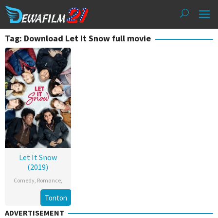
Loncat
ke
konten
Tag: Download Let It Snow full movie
Let It Snow
(2019)
Comedy
,
Romance
,
Tonton
ADVERTISEMENT