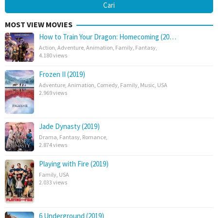
MOST VIEW MOVIES
How to Train Your Dragon: Homecoming (20…
Action
,
Adventure
,
Animation
,
Family
,
Fantasy
,
4.180 views
Frozen II (2019)
Adventure
,
Animation
,
Comedy
,
Family
,
Music
,
USA
2.969 views
Jade Dynasty (2019)
Drama
,
Fantasy
,
Romance
,
2.874 views
Playing with Fire (2019)
Family
,
USA
2.033 views
6 Underground (2019)