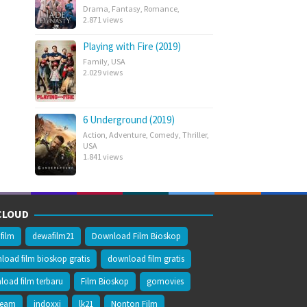
Drama
,
Fantasy
,
Romance
,
2.871 views
Playing with Fire (2019)
Family
,
USA
2.029 views
6 Underground (2019)
Action
,
Adventure
,
Comedy
,
Thriller
,
USA
1.841 views
CLOUD
film
dewafilm21
Download Film Bioskop
oad film bioskop gratis
download film gratis
oad film terbaru
Film Bioskop
gomovies
ream
indoxxi
lk21
Nonton Film