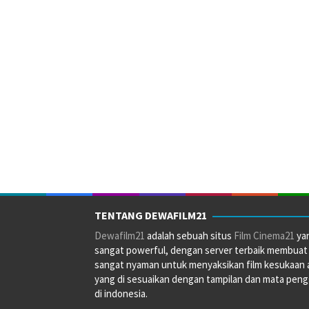
TENTANG DEWAFILM21
Dewafilm21
adalah sebuah situs
Film Cinema21
ya
sangat powerful, dengan server terbaik membuat
sangat nyaman untuk menyaksikan film kesukaan 
yang di sesuaikan dengan tampilan dan mata pen
di indonesia.