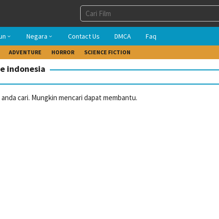
un
Negara
Contact Us
DMCA
Faq
ADVENTURE
HORROR
SCIENCE FICTION
le indonesia
anda cari. Mungkin mencari dapat membantu.