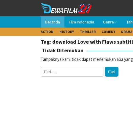
Loncat
ke
konten
Beranda
Film Indonesia
Genre
Tah
ACTION
HISTORY
THRILLER
COMEDY
DRAMA
Tag: download Love with Flaws subtit
Tidak Ditemukan
Tampaknya kami tidak dapat menemukan apa yang 
Cari
untuk: