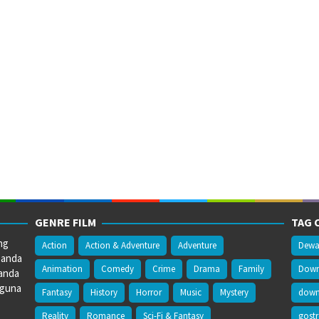
GENRE FILM
TAG 
ng
Action
Action & Adventure
Adventure
Dewa
 anda
Animation
Comedy
Crime
Drama
Family
Downl
anda
gguna
Fantasy
History
Horror
Music
Mystery
downl
Reality
Romance
Sci-Fi & Fantasy
gost