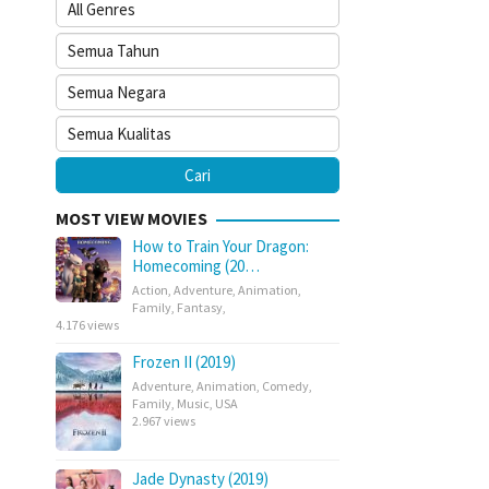
MOST VIEW MOVIES
How to Train Your Dragon:
Homecoming (20…
Action
,
Adventure
,
Animation
,
Family
,
Fantasy
,
4.176 views
Frozen II (2019)
Adventure
,
Animation
,
Comedy
,
Family
,
Music
,
USA
2.967 views
Jade Dynasty (2019)