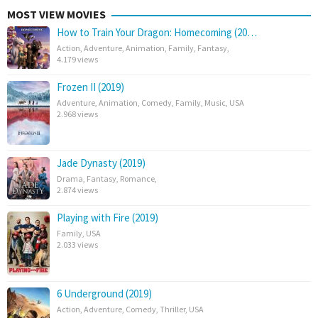
MOST VIEW MOVIES
How to Train Your Dragon: Homecoming (20…
Action
,
Adventure
,
Animation
,
Family
,
Fantasy
,
4.179 views
Frozen II (2019)
Adventure
,
Animation
,
Comedy
,
Family
,
Music
,
USA
2.968 views
Jade Dynasty (2019)
Drama
,
Fantasy
,
Romance
,
2.874 views
Playing with Fire (2019)
Family
,
USA
2.033 views
6 Underground (2019)
Action
,
Adventure
,
Comedy
,
Thriller
,
USA