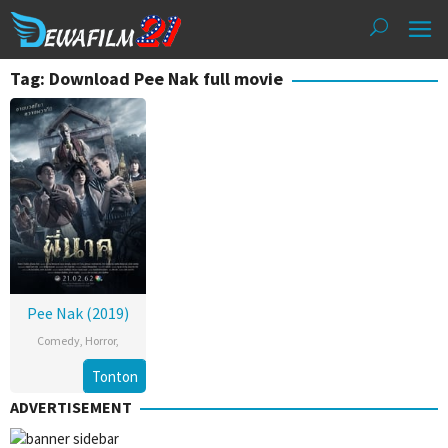
Loncat
ke
konten
Tag: Download Pee Nak full movie
Pee Nak (2019)
Comedy
,
Horror
,
Tonton
ADVERTISEMENT