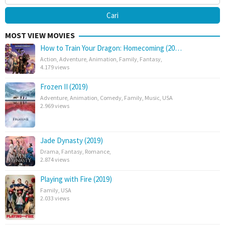
MOST VIEW MOVIES
How to Train Your Dragon: Homecoming (20…
Action
,
Adventure
,
Animation
,
Family
,
Fantasy
,
4.179 views
Frozen II (2019)
Adventure
,
Animation
,
Comedy
,
Family
,
Music
,
USA
2.969 views
Jade Dynasty (2019)
Drama
,
Fantasy
,
Romance
,
2.874 views
Playing with Fire (2019)
Family
,
USA
2.033 views