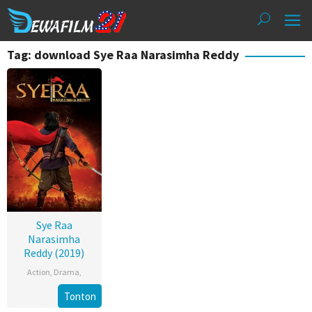
Loncat
ke
konten
Tag: download Sye Raa Narasimha Reddy
Sye Raa
Narasimha
Reddy (2019)
Action
,
Drama
,
Tonton