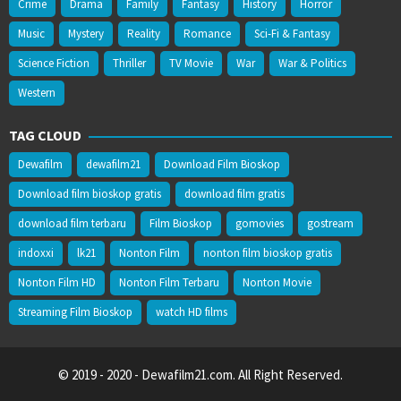
Crime
Drama
Family
Fantasy
History
Horror
Music
Mystery
Reality
Romance
Sci-Fi & Fantasy
Science Fiction
Thriller
TV Movie
War
War & Politics
Western
TAG CLOUD
Dewafilm
dewafilm21
Download Film Bioskop
Download film bioskop gratis
download film gratis
download film terbaru
Film Bioskop
gomovies
gostream
indoxxi
lk21
Nonton Film
nonton film bioskop gratis
Nonton Film HD
Nonton Film Terbaru
Nonton Movie
Streaming Film Bioskop
watch HD films
© 2019 - 2020 - Dewafilm21.com. All Right Reserved.