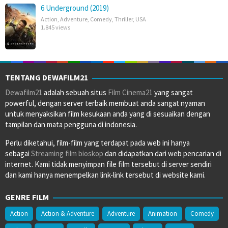
6 Underground (2019)
Action
,
Adventure
,
Comedy
,
Thriller
,
USA
1.845 views
TENTANG DEWAFILM21
Dewafilm21
adalah sebuah situs
Film Cinema21
yang sangat
powerful, dengan server terbaik membuat anda sangat nyaman
untuk menyaksikan film kesukaan anda yang di sesuaikan dengan
tampilan dan mata pengguna di indonesia.
Perlu diketahui, film-film yang terdapat pada web ini hanya
sebagai
Streaming film bioskop
dan didapatkan dari web pencarian di
internet. Kami tidak menyimpan file film tersebut di server sendiri
dan kami hanya menempelkan link-link tersebut di website kami.
GENRE FILM
Action
Action & Adventure
Adventure
Animation
Comedy