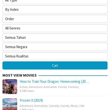
MOST VIEW MOVIES
How to Train Your Dragon: Homecoming (20…
Action
,
Adventure
,
Animation
,
Family
,
Fantasy
,
4.180 views
Frozen II (2019)
Adventure
,
Animation
,
Comedy
,
Family
,
Music
,
USA
2.969 views