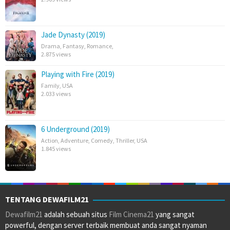
Jade Dynasty (2019)
Drama
,
Fantasy
,
Romance
,
2.875 views
Playing with Fire (2019)
Family
,
USA
2.033 views
6 Underground (2019)
Action
,
Adventure
,
Comedy
,
Thriller
,
USA
1.845 views
TENTANG DEWAFILM21
Dewafilm21
adalah sebuah situs
Film Cinema21
yang sangat
powerful, dengan server terbaik membuat anda sangat nyaman