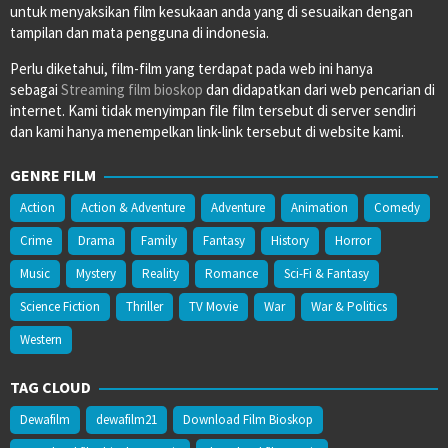
untuk menyaksikan film kesukaan anda yang di sesuaikan dengan
tampilan dan mata pengguna di indonesia.
Perlu diketahui, film-film yang terdapat pada web ini hanya
sebagai
Streaming film bioskop
dan didapatkan dari web pencarian di
internet. Kami tidak menyimpan file film tersebut di server sendiri
dan kami hanya menempelkan link-link tersebut di website kami.
GENRE FILM
Action
Action & Adventure
Adventure
Animation
Comedy
Crime
Drama
Family
Fantasy
History
Horror
Music
Mystery
Reality
Romance
Sci-Fi & Fantasy
Science Fiction
Thriller
TV Movie
War
War & Politics
Western
TAG CLOUD
Dewafilm
dewafilm21
Download Film Bioskop