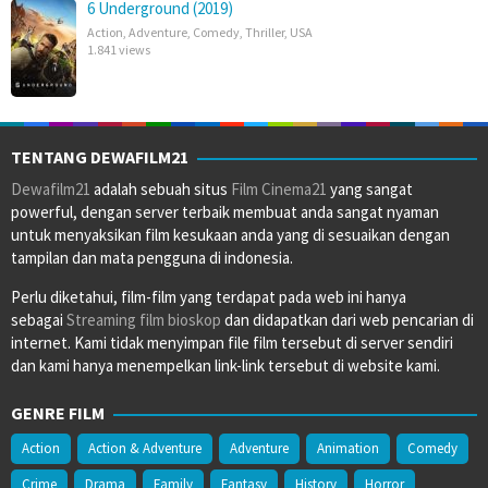
6 Underground (2019)
Action
,
Adventure
,
Comedy
,
Thriller
,
USA
1.841 views
TENTANG DEWAFILM21
Dewafilm21
adalah sebuah situs
Film Cinema21
yang sangat
powerful, dengan server terbaik membuat anda sangat nyaman
untuk menyaksikan film kesukaan anda yang di sesuaikan dengan
tampilan dan mata pengguna di indonesia.
Perlu diketahui, film-film yang terdapat pada web ini hanya
sebagai
Streaming film bioskop
dan didapatkan dari web pencarian di
internet. Kami tidak menyimpan file film tersebut di server sendiri
dan kami hanya menempelkan link-link tersebut di website kami.
GENRE FILM
Action
Action & Adventure
Adventure
Animation
Comedy
Crime
Drama
Family
Fantasy
History
Horror