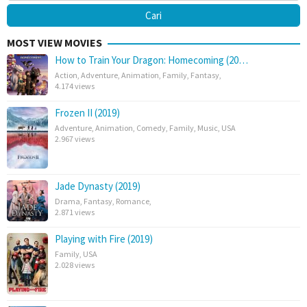
MOST VIEW MOVIES
How to Train Your Dragon: Homecoming (20…
Action
,
Adventure
,
Animation
,
Family
,
Fantasy
,
4.174 views
Frozen II (2019)
Adventure
,
Animation
,
Comedy
,
Family
,
Music
,
USA
2.967 views
Jade Dynasty (2019)
Drama
,
Fantasy
,
Romance
,
2.871 views
Playing with Fire (2019)
Family
,
USA
2.028 views