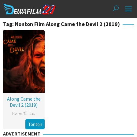
Loncat
ke
konten
Tag: Nonton Film Along Came the Devil 2 (2019)
Along Came the
Devil 2 (2019)
Horror
,
Thriller
,
Tonton
ADVERTISEMENT