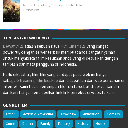
Action
,
Adventure
,
Comedy
,
Thriller
,
USA
1.845 views
TENTANG DEWAFILM21
Dewafilm21
adalah sebuah situs
Film Cinema21
yang sangat
powerful, dengan server terbaik membuat anda sangat nyaman
untuk menyaksikan film kesukaan anda yang di sesuaikan dengan
tampilan dan mata pengguna di indonesia.
Perlu diketahui, film-film yang terdapat pada web ini hanya
sebagai
Streaming film bioskop
dan didapatkan dari web pencarian di
internet. Kami tidak menyimpan file film tersebut di server sendiri
dan kami hanya menempelkan link-link tersebut di website kami.
GENRE FILM
Action
Action & Adventure
Adventure
Animation
Comedy
Crime
Drama
Family
Fantasy
History
Horror