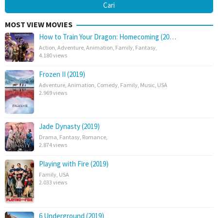
MOST VIEW MOVIES
How to Train Your Dragon: Homecoming (20…
Action
,
Adventure
,
Animation
,
Family
,
Fantasy
,
4.180 views
Frozen II (2019)
Adventure
,
Animation
,
Comedy
,
Family
,
Music
,
USA
2.969 views
Jade Dynasty (2019)
Drama
,
Fantasy
,
Romance
,
2.874 views
Playing with Fire (2019)
Family
,
USA
2.033 views
6 Underground (2019)