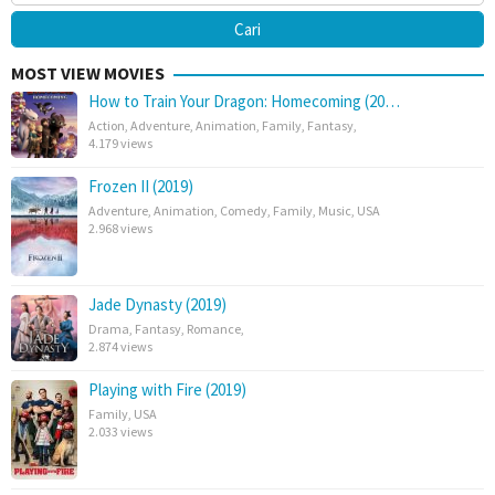
MOST VIEW MOVIES
How to Train Your Dragon: Homecoming (20…
Action
,
Adventure
,
Animation
,
Family
,
Fantasy
,
4.179 views
Frozen II (2019)
Adventure
,
Animation
,
Comedy
,
Family
,
Music
,
USA
2.968 views
Jade Dynasty (2019)
Drama
,
Fantasy
,
Romance
,
2.874 views
Playing with Fire (2019)
Family
,
USA
2.033 views