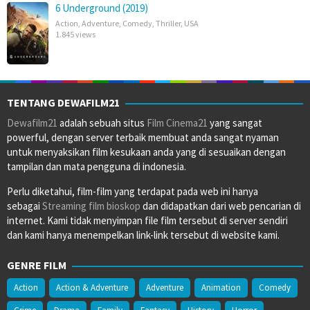
6 Underground (2019)
Action
,
Adventure
,
Comedy
,
Thriller
,
USA
1.845 views
TENTANG DEWAFILM21
Dewafilm21
adalah sebuah situs
Film Cinema21
yang sangat
powerful, dengan server terbaik membuat anda sangat nyaman
untuk menyaksikan film kesukaan anda yang di sesuaikan dengan
tampilan dan mata pengguna di indonesia.
Perlu diketahui, film-film yang terdapat pada web ini hanya
sebagai
Streaming film bioskop
dan didapatkan dari web pencarian di
internet. Kami tidak menyimpan file film tersebut di server sendiri
dan kami hanya menempelkan link-link tersebut di website kami.
GENRE FILM
Action
Action & Adventure
Adventure
Animation
Comedy