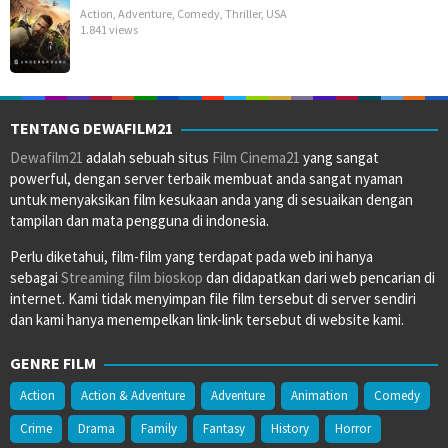
Action
,
Adventure
,
Comedy
,
Thriller
,
USA
1.841 views
TENTANG DEWAFILM21
Dewafilm21
adalah sebuah situs
Film Cinema21
yang sangat
powerful, dengan server terbaik membuat anda sangat nyaman
untuk menyaksikan film kesukaan anda yang di sesuaikan dengan
tampilan dan mata pengguna di indonesia.
Perlu diketahui, film-film yang terdapat pada web ini hanya
sebagai
Streaming film bioskop
dan didapatkan dari web pencarian di
internet. Kami tidak menyimpan file film tersebut di server sendiri
dan kami hanya menempelkan link-link tersebut di website kami.
GENRE FILM
Action
Action & Adventure
Adventure
Animation
Comedy
Crime
Drama
Family
Fantasy
History
Horror