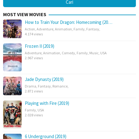
MOST VIEW MOVIES
How to Train Your Dragon: Homecoming (20…
Action
,
Adventure
,
Animation
,
Family
,
Fantasy
,
4.174 views
Frozen II (2019)
Adventure
,
Animation
,
Comedy
,
Family
,
Music
,
USA
2.967 views
Jade Dynasty (2019)
Drama
,
Fantasy
,
Romance
,
2.871 views
Playing with Fire (2019)
Family
,
USA
2.028 views
6 Underground (2019)