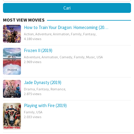
MOST VIEW MOVIES
How to Train Your Dragon: Homecoming (20…
Action
,
Adventure
,
Animation
,
Family
,
Fantasy
,
4.180 views
Frozen II (2019)
Adventure
,
Animation
,
Comedy
,
Family
,
Music
,
USA
2.969 views
Jade Dynasty (2019)
Drama
,
Fantasy
,
Romance
,
2.875 views
Playing with Fire (2019)
Family
,
USA
2.033 views