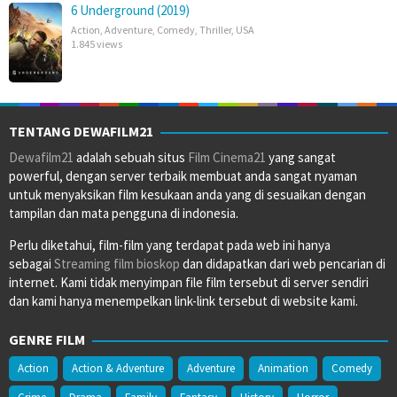
6 Underground (2019)
Action
,
Adventure
,
Comedy
,
Thriller
,
USA
1.845 views
TENTANG DEWAFILM21
Dewafilm21
adalah sebuah situs
Film Cinema21
yang sangat
powerful, dengan server terbaik membuat anda sangat nyaman
untuk menyaksikan film kesukaan anda yang di sesuaikan dengan
tampilan dan mata pengguna di indonesia.
Perlu diketahui, film-film yang terdapat pada web ini hanya
sebagai
Streaming film bioskop
dan didapatkan dari web pencarian di
internet. Kami tidak menyimpan file film tersebut di server sendiri
dan kami hanya menempelkan link-link tersebut di website kami.
GENRE FILM
Action
Action & Adventure
Adventure
Animation
Comedy