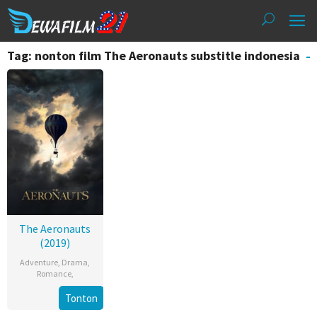
Loncat
ke
konten
Tag: nonton film The Aeronauts substitle indonesia
The Aeronauts
(2019)
Adventure
,
Drama
,
Romance
,
Tonton