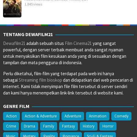
1.845 views
TENTANG DEWAFILM21
Dewafilm21
adalah sebuah situs
Film Cinema21
yang sangat
powerful, dengan server terbaik membuat anda sangat nyaman
untuk menyaksikan film kesukaan anda yang di sesuaikan dengan
tampilan dan mata pengguna di indonesia.
Perlu diketahui, film-film yang terdapat pada web ini hanya
sebagai
Streaming film bioskop
dan didapatkan dari web pencarian di
internet. Kami tidak menyimpan file film tersebut di server sendiri
dan kami hanya menempelkan link-link tersebut di website kami.
GENRE FILM
Action
Action & Adventure
Adventure
Animation
Comedy
Crime
Drama
Family
Fantasy
History
Horror
Music
Mystery
Reality
Romance
Sci-Fi & Fantasy