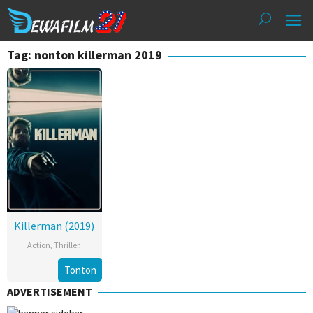
Loncat
ke
konten
Tag: nonton killerman 2019
Killerman (2019)
Action
,
Thriller
,
Tonton
ADVERTISEMENT