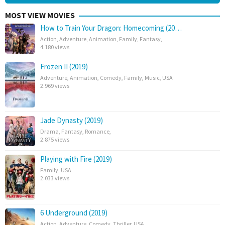
MOST VIEW MOVIES
How to Train Your Dragon: Homecoming (20…
Action
,
Adventure
,
Animation
,
Family
,
Fantasy
,
4.180 views
Frozen II (2019)
Adventure
,
Animation
,
Comedy
,
Family
,
Music
,
USA
2.969 views
Jade Dynasty (2019)
Drama
,
Fantasy
,
Romance
,
2.875 views
Playing with Fire (2019)
Family
,
USA
2.033 views
6 Underground (2019)
Action
,
Adventure
,
Comedy
,
Thriller
,
USA