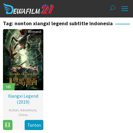
Loncat
ke
konten
Tag: nonton xiangxi legend subtitle indonesia
89 menit
HD
Xiangxi Legend
(2019)
Action
,
Adventure
,
China
20
Tonton
Nov