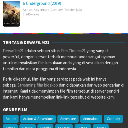
6 Underground (2019)
Action
,
Adventure
,
Comedy
,
Thriller
,
USA
1.845 views
TENTANG DEWAFILM21
Dewafilm21
adalah sebuah situs
Film Cinema21
yang sangat
powerful, dengan server terbaik membuat anda sangat nyaman
untuk menyaksikan film kesukaan anda yang di sesuaikan dengan
tampilan dan mata pengguna di indonesia.
Perlu diketahui, film-film yang terdapat pada web ini hanya
sebagai
Streaming film bioskop
dan didapatkan dari web pencarian di
internet. Kami tidak menyimpan file film tersebut di server sendiri
dan kami hanya menempelkan link-link tersebut di website kami.
GENRE FILM
Action
Action & Adventure
Adventure
Animation
Comedy