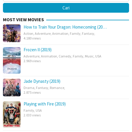
MOST VIEW MOVIES
How to Train Your Dragon: Homecoming (20…
Action
,
Adventure
,
Animation
,
Family
,
Fantasy
,
4.180 views
Frozen II (2019)
Adventure
,
Animation
,
Comedy
,
Family
,
Music
,
USA
2.969 views
Jade Dynasty (2019)
Drama
,
Fantasy
,
Romance
,
2.875 views
Playing with Fire (2019)
Family
,
USA
2.033 views