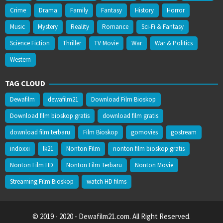
Crime
Drama
Family
Fantasy
History
Horror
Music
Mystery
Reality
Romance
Sci-Fi & Fantasy
Science Fiction
Thriller
TV Movie
War
War & Politics
Western
TAG CLOUD
Dewafilm
dewafilm21
Download Film Bioskop
Download film bioskop gratis
download film gratis
download film terbaru
Film Bioskop
gomovies
gostream
indoxxi
lk21
Nonton Film
nonton film bioskop gratis
Nonton Film HD
Nonton Film Terbaru
Nonton Movie
Streaming Film Bioskop
watch HD films
© 2019 - 2020 - Dewafilm21.com. All Right Reserved.