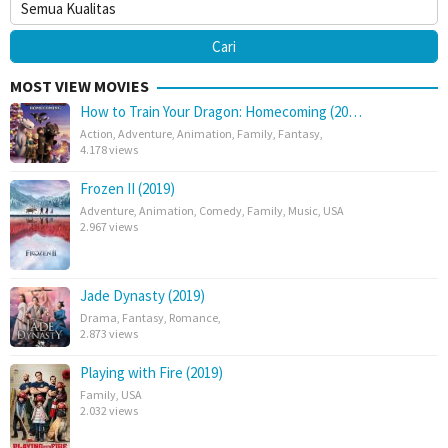
MOST VIEW MOVIES
How to Train Your Dragon: Homecoming (20…
Action
,
Adventure
,
Animation
,
Family
,
Fantasy
,
4.178 views
Frozen II (2019)
Adventure
,
Animation
,
Comedy
,
Family
,
Music
,
USA
2.967 views
Jade Dynasty (2019)
Drama
,
Fantasy
,
Romance
,
2.873 views
Playing with Fire (2019)
Family
,
USA
2.032 views