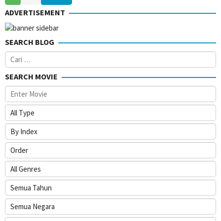
Jan
Min-
ADVERTISEMENT
2020
ho
SEARCH BLOG
Cari
untuk:
SEARCH MOVIE