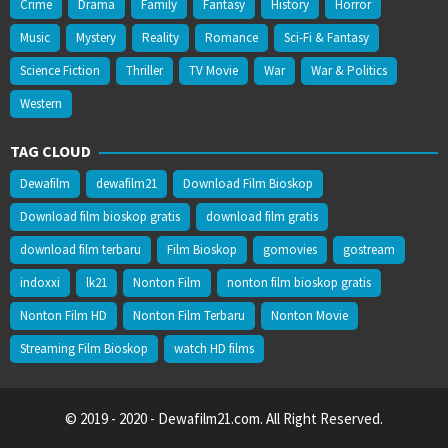
Crime
Drama
Family
Fantasy
History
Horror
Music
Mystery
Reality
Romance
Sci-Fi & Fantasy
Science Fiction
Thriller
TV Movie
War
War & Politics
Western
TAG CLOUD
Dewafilm
dewafilm21
Download Film Bioskop
Download film bioskop gratis
download film gratis
download film terbaru
Film Bioskop
gomovies
gostream
indoxxi
lk21
Nonton Film
nonton film bioskop gratis
Nonton Film HD
Nonton Film Terbaru
Nonton Movie
Streaming Film Bioskop
watch HD films
© 2019 - 2020 - Dewafilm21.com. All Right Reserved.