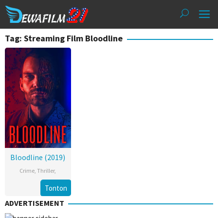
Loncat
ke
konten
Tag: Streaming Film Bloodline
Bloodline (2019)
Crime
,
Thriller
,
Tonton
ADVERTISEMENT