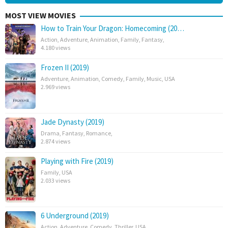
MOST VIEW MOVIES
How to Train Your Dragon: Homecoming (20…
Action
,
Adventure
,
Animation
,
Family
,
Fantasy
,
4.180 views
Frozen II (2019)
Adventure
,
Animation
,
Comedy
,
Family
,
Music
,
USA
2.969 views
Jade Dynasty (2019)
Drama
,
Fantasy
,
Romance
,
2.874 views
Playing with Fire (2019)
Family
,
USA
2.033 views
6 Underground (2019)
Action
,
Adventure
,
Comedy
,
Thriller
,
USA