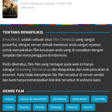
Action
,
Adventure
,
Comedy
,
Thriller
,
USA
1.845 views
TENTANG DEWAFILM21
Dewafilm21
adalah sebuah situs
Film Cinema21
yang sangat
powerful, dengan server terbaik membuat anda sangat nyaman
untuk menyaksikan film kesukaan anda yang di sesuaikan dengan
tampilan dan mata pengguna di indonesia.
Perlu diketahui, film-film yang terdapat pada web ini hanya
sebagai
Streaming film bioskop
dan didapatkan dari web pencarian di
internet. Kami tidak menyimpan file film tersebut di server sendiri
dan kami hanya menempelkan link-link tersebut di website kami.
GENRE FILM
Action
Action & Adventure
Adventure
Animation
Comedy
Crime
Drama
Family
Fantasy
History
Horror