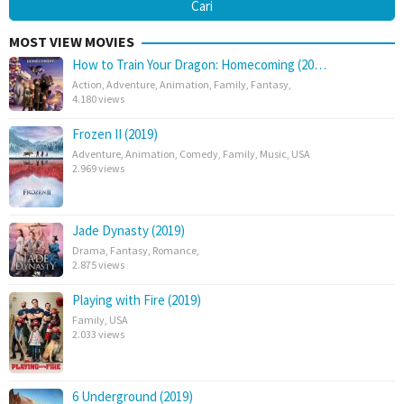
MOST VIEW MOVIES
How to Train Your Dragon: Homecoming (20…
Action
,
Adventure
,
Animation
,
Family
,
Fantasy
,
4.180 views
Frozen II (2019)
Adventure
,
Animation
,
Comedy
,
Family
,
Music
,
USA
2.969 views
Jade Dynasty (2019)
Drama
,
Fantasy
,
Romance
,
2.875 views
Playing with Fire (2019)
Family
,
USA
2.033 views
6 Underground (2019)