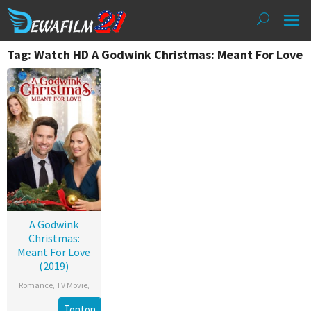
Loncat
ke
konten
Tag: Watch HD A Godwink Christmas: Meant For Love
A Godwink
Christmas:
Meant For Love
(2019)
Romance
,
TV Movie
,
Tonton