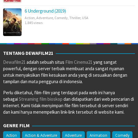
6 Underground (2019)
Action
,
Adventure
,
Comedy
,
Thriller
,
USA
1.845 views
TENTANG DEWAFILM21
Dewafilm21
adalah sebuah situs
Film Cinema21
yang sangat
powerful, dengan server terbaik membuat anda sangat nyaman
untuk menyaksikan film kesukaan anda yang di sesuaikan dengan
tampilan dan mata pengguna di indonesia.
Perlu diketahui, film-film yang terdapat pada web ini hanya
sebagai
Streaming film bioskop
dan didapatkan dari web pencarian di
internet. Kami tidak menyimpan file film tersebut di server sendiri
dan kami hanya menempelkan link-link tersebut di website kami.
GENRE FILM
Action
Action & Adventure
Adventure
Animation
Comedy