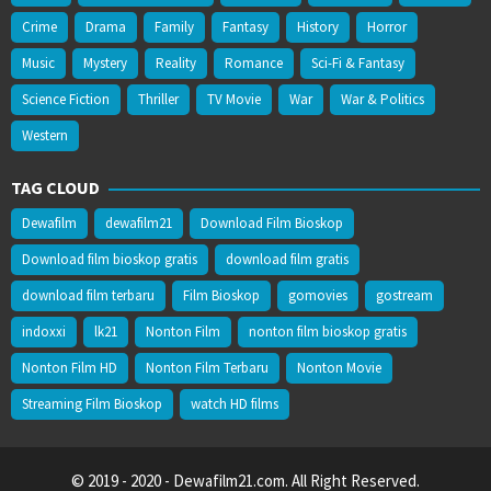
Crime
Drama
Family
Fantasy
History
Horror
Music
Mystery
Reality
Romance
Sci-Fi & Fantasy
Science Fiction
Thriller
TV Movie
War
War & Politics
Western
TAG CLOUD
Dewafilm
dewafilm21
Download Film Bioskop
Download film bioskop gratis
download film gratis
download film terbaru
Film Bioskop
gomovies
gostream
indoxxi
lk21
Nonton Film
nonton film bioskop gratis
Nonton Film HD
Nonton Film Terbaru
Nonton Movie
Streaming Film Bioskop
watch HD films
© 2019 - 2020 - Dewafilm21.com. All Right Reserved.