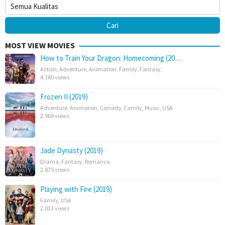
MOST VIEW MOVIES
How to Train Your Dragon: Homecoming (20…
Action
,
Adventure
,
Animation
,
Family
,
Fantasy
,
4.180 views
Frozen II (2019)
Adventure
,
Animation
,
Comedy
,
Family
,
Music
,
USA
2.969 views
Jade Dynasty (2019)
Drama
,
Fantasy
,
Romance
,
2.875 views
Playing with Fire (2019)
Family
,
USA
2.033 views