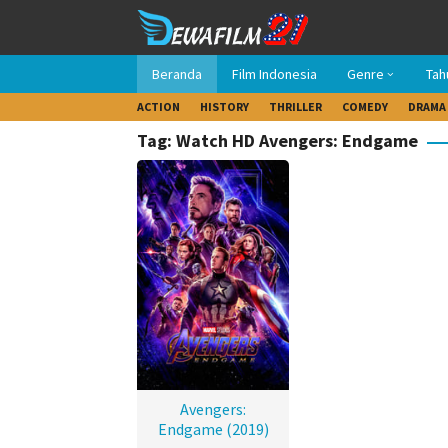
Loncat
ke
konten
Beranda
Film Indonesia
Genre
Tah
ACTION
HISTORY
THRILLER
COMEDY
DRAMA
Tag: Watch HD Avengers: Endgame
Avengers:
Endgame (2019)