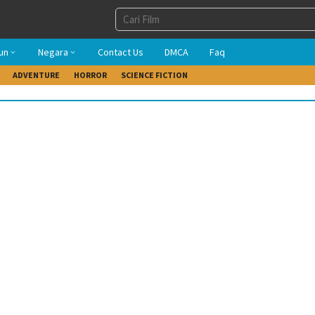
un
Negara
Contact Us
DMCA
Faq
ADVENTURE
HORROR
SCIENCE FICTION