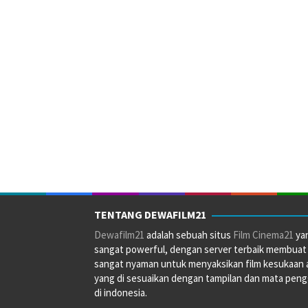
TENTANG DEWAFILM21
Dewafilm21
adalah sebuah situs
Film Cinema21
ya
sangat powerful, dengan server terbaik membuat
sangat nyaman untuk menyaksikan film kesukaan 
yang di sesuaikan dengan tampilan dan mata pen
di indonesia.