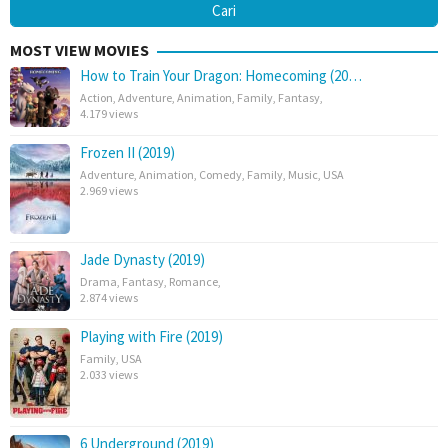
MOST VIEW MOVIES
How to Train Your Dragon: Homecoming (20…
Action
,
Adventure
,
Animation
,
Family
,
Fantasy
,
4.179 views
Frozen II (2019)
Adventure
,
Animation
,
Comedy
,
Family
,
Music
,
USA
2.969 views
Jade Dynasty (2019)
Drama
,
Fantasy
,
Romance
,
2.874 views
Playing with Fire (2019)
Family
,
USA
2.033 views
6 Underground (2019)