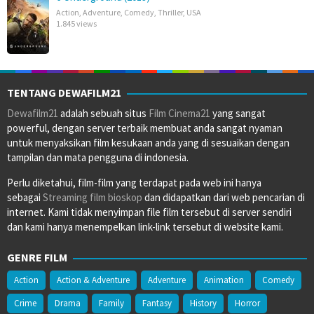
Action
,
Adventure
,
Comedy
,
Thriller
,
USA
1.845 views
TENTANG DEWAFILM21
Dewafilm21
adalah sebuah situs
Film Cinema21
yang sangat
powerful, dengan server terbaik membuat anda sangat nyaman
untuk menyaksikan film kesukaan anda yang di sesuaikan dengan
tampilan dan mata pengguna di indonesia.
Perlu diketahui, film-film yang terdapat pada web ini hanya
sebagai
Streaming film bioskop
dan didapatkan dari web pencarian di
internet. Kami tidak menyimpan file film tersebut di server sendiri
dan kami hanya menempelkan link-link tersebut di website kami.
GENRE FILM
Action
Action & Adventure
Adventure
Animation
Comedy
Crime
Drama
Family
Fantasy
History
Horror