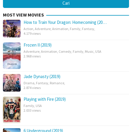
MOST VIEW MOVIES
How to Train Your Dragon: Homecoming (20…
Action
,
Adventure
,
Animation
,
Family
,
Fantasy
,
4.179 views
Frozen II (2019)
Adventure
,
Animation
,
Comedy
,
Family
,
Music
,
USA
2.968 views
Jade Dynasty (2019)
Drama
,
Fantasy
,
Romance
,
2.874 views
Playing with Fire (2019)
Family
,
USA
2.033 views
6 Underground (2019)