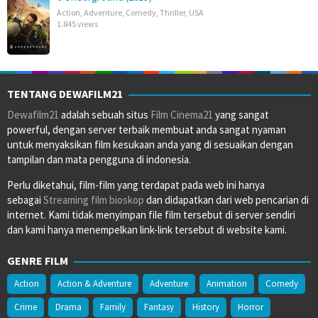
Action
,
Adventure
,
Comedy
,
Thriller
,
USA
1.845 views
TENTANG DEWAFILM21
Dewafilm21
adalah sebuah situs
Film Cinema21
yang sangat
powerful, dengan server terbaik membuat anda sangat nyaman
untuk menyaksikan film kesukaan anda yang di sesuaikan dengan
tampilan dan mata pengguna di indonesia.
Perlu diketahui, film-film yang terdapat pada web ini hanya
sebagai
Streaming film bioskop
dan didapatkan dari web pencarian di
internet. Kami tidak menyimpan file film tersebut di server sendiri
dan kami hanya menempelkan link-link tersebut di website kami.
GENRE FILM
Action
Action & Adventure
Adventure
Animation
Comedy
Crime
Drama
Family
Fantasy
History
Horror