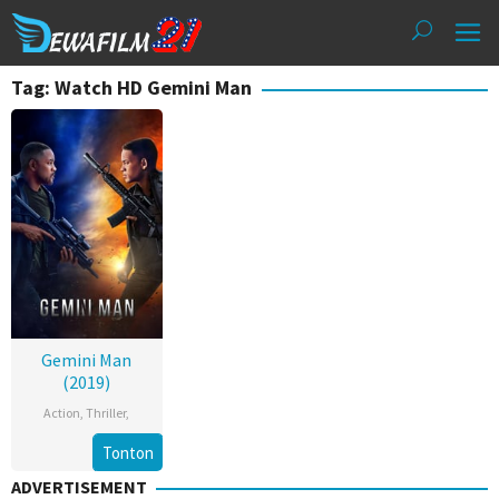
Loncat
ke
konten
Tag: Watch HD Gemini Man
Gemini Man
(2019)
Action
,
Thriller
,
Tonton
ADVERTISEMENT