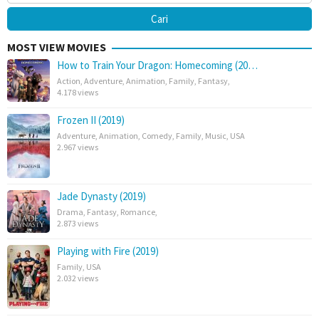
MOST VIEW MOVIES
How to Train Your Dragon: Homecoming (20…
Action
,
Adventure
,
Animation
,
Family
,
Fantasy
,
4.178 views
Frozen II (2019)
Adventure
,
Animation
,
Comedy
,
Family
,
Music
,
USA
2.967 views
Jade Dynasty (2019)
Drama
,
Fantasy
,
Romance
,
2.873 views
Playing with Fire (2019)
Family
,
USA
2.032 views