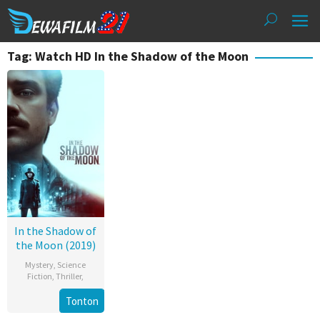
Loncat
ke
konten
Tag: Watch HD In the Shadow of the Moon
In the Shadow of
the Moon (2019)
Mystery
,
Science
Fiction
,
Thriller
,
Tonton