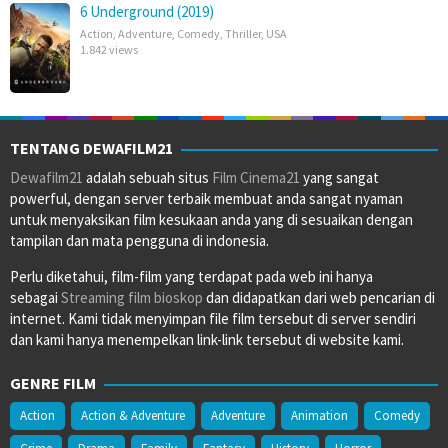
6 Underground (2019)
Action
,
Adventure
,
Comedy
,
Thriller
,
USA
1.842 views
TENTANG DEWAFILM21
Dewafilm21
adalah sebuah situs
Film Cinema21
yang sangat
powerful, dengan server terbaik membuat anda sangat nyaman
untuk menyaksikan film kesukaan anda yang di sesuaikan dengan
tampilan dan mata pengguna di indonesia.
Perlu diketahui, film-film yang terdapat pada web ini hanya
sebagai
Streaming film bioskop
dan didapatkan dari web pencarian di
internet. Kami tidak menyimpan file film tersebut di server sendiri
dan kami hanya menempelkan link-link tersebut di website kami.
GENRE FILM
Action
Action & Adventure
Adventure
Animation
Comedy