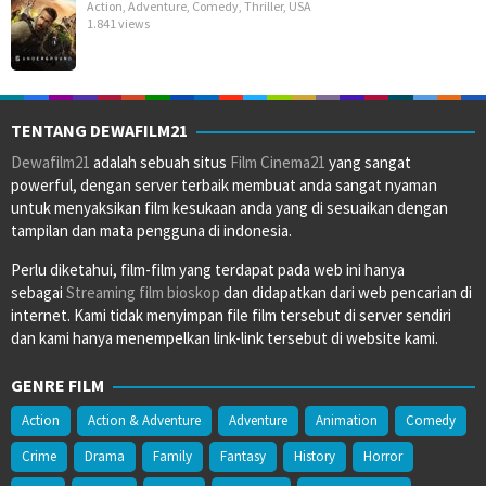
Action
,
Adventure
,
Comedy
,
Thriller
,
USA
1.841 views
TENTANG DEWAFILM21
Dewafilm21
adalah sebuah situs
Film Cinema21
yang sangat
powerful, dengan server terbaik membuat anda sangat nyaman
untuk menyaksikan film kesukaan anda yang di sesuaikan dengan
tampilan dan mata pengguna di indonesia.
Perlu diketahui, film-film yang terdapat pada web ini hanya
sebagai
Streaming film bioskop
dan didapatkan dari web pencarian di
internet. Kami tidak menyimpan file film tersebut di server sendiri
dan kami hanya menempelkan link-link tersebut di website kami.
GENRE FILM
Action
Action & Adventure
Adventure
Animation
Comedy
Crime
Drama
Family
Fantasy
History
Horror