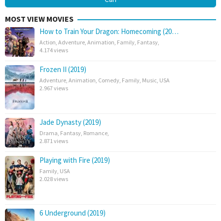
MOST VIEW MOVIES
How to Train Your Dragon: Homecoming (20…
Action
,
Adventure
,
Animation
,
Family
,
Fantasy
,
4.174 views
Frozen II (2019)
Adventure
,
Animation
,
Comedy
,
Family
,
Music
,
USA
2.967 views
Jade Dynasty (2019)
Drama
,
Fantasy
,
Romance
,
2.871 views
Playing with Fire (2019)
Family
,
USA
2.028 views
6 Underground (2019)