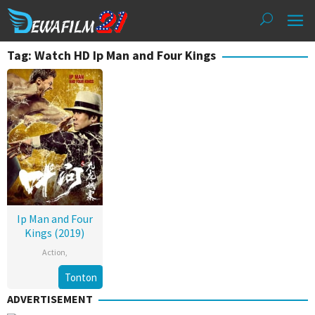
Loncat
ke
konten
Tag: Watch HD Ip Man and Four Kings
Ip Man and Four
Kings (2019)
Action
,
Tonton
ADVERTISEMENT